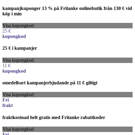
kampanjkuponger 13 % på Fritanke onlinebutik från 130 € vid
köp i min
Visa kupongkod
25 €
kupongkod
25 € i kampanjer
Visa kupongkod
11 €
kupongkod
omedelbart kampanjerbjudande på 11 € giltigt
Visa kupongkod
Fri
frakt
fraktkostnad helt gratis med Fritanke rabattkoder
Visa kupongkod
Fri