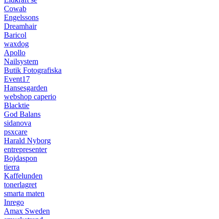
Cowab
Engelssons
Dreamhair
Baricol
waxdog
Apollo
Nailsystem
Butik Fotografiska
Event17
Hansesgarden
webshop caperio
Blacktie
God Balans
sidanova
psxcare
Harald Nyborg
entrepresenter
Bojdaspon
tierra
Kaffelunden
tonerlagret
smarta maten
Inrego
Amax Sweden