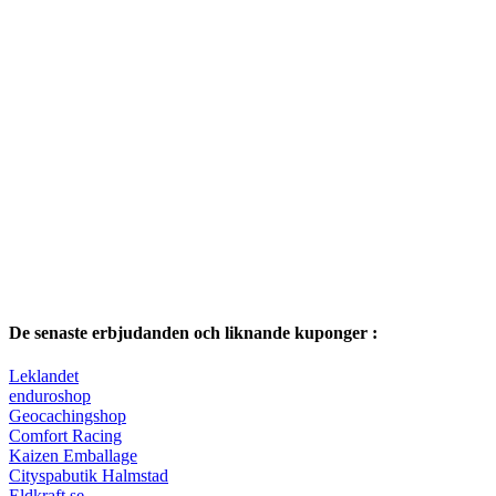
De senaste erbjudanden och liknande kuponger :
Leklandet
enduroshop
Geocachingshop
Comfort Racing
Kaizen Emballage
Cityspabutik Halmstad
Eldkraft se